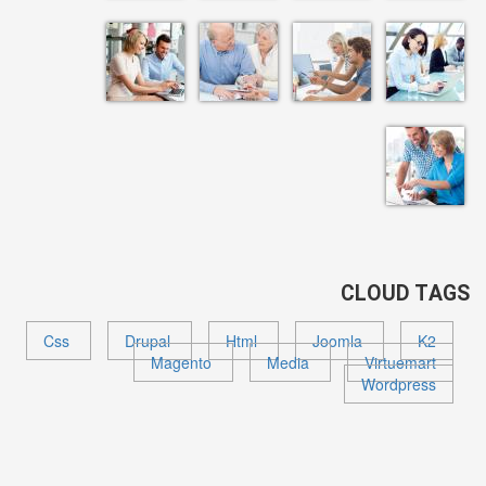
CLOUD TAGS
Css
Drupal
Html
Joomla
K2
Magento
Media
Virtuemart
Wordpress