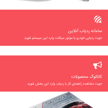
سامانه ردیاب آنلاین
جهت ردیابی خودرو یا موتور سیکلت وارد این سیستم شوید
کاتالوگ محصولات
جهت مشاهده راهنمای کار با ردیاب وارد این بخش شوید.