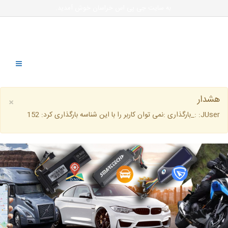
به سایت جی پی اس خراسان خوش آمدید.
هشدار
×
JUser: :_بارگذاری :نمی توان کاربر را با این شناسه بارگذاری کرد: 152